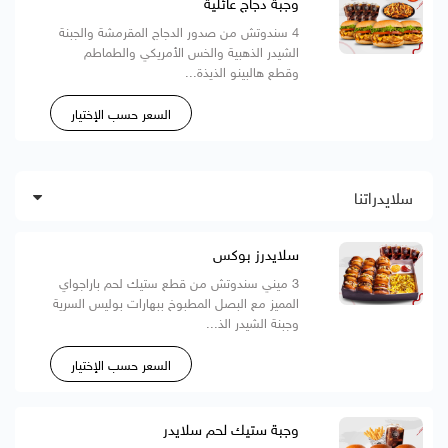
وجبة دجاج عائلية
4 سندوتش من صدور الدجاج المقرمشة والجبنة
الشيدر الذهبية والخس الأمريكي والطماطم
وقطع هالبينو الذيذة...
السعر حسب الإختيار
سلايدراتنا
سلايدرز بوكس
3 ميني سندوتش من قطع ستيك لحم باراجواي
المميز مع البصل المطبوخ ببهارات بوليس السرية
وجبنة الشيدر الذ...
السعر حسب الإختيار
وجبة ستيك لحم سلايدر