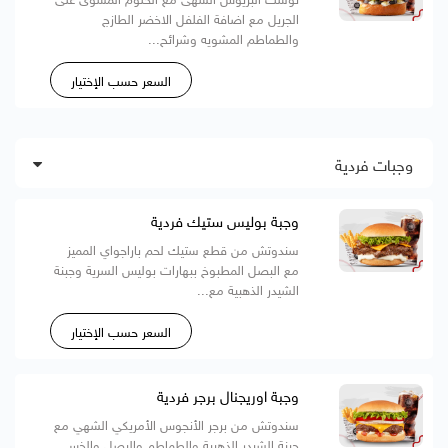
الجريل مع اضافة الفلفل الاخضر الطازج
والطماطم المشويه وشرائح...
السعر حسب الإختيار
وجبات فردية
وجبة بوليس ستيك فردية
سندوتش من قطع ستيك لحم باراجواي المميز
مع البصل المطبوخ ببهارات بوليس السرية وجبنة
الشيدر الذهبية مع...
السعر حسب الإختيار
وجبة اوريجنال برجر فردية
سندوتش من برجر الأنجوس الأمريكي الشهي مع
جبنة الشيدر الذهبية والطماطم والبصل والخس