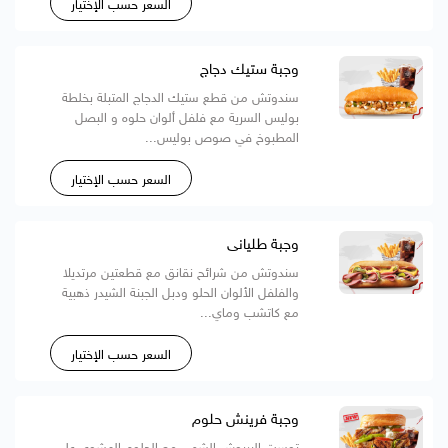
السعر حسب الإختيار
وجبة ستيك دجاج
سندوتش من قطع ستيك الدجاج المتبلة بخلطة
بوليس السرية مع فلفل ألوان حلوه و البصل
المطبوخ في صوص بوليس...
السعر حسب الإختيار
وجبة طليانى
سندوتش من شرائح نقانق مع قطعتين مرتديلا
والفلفل الألوان الحلو ودبل الجبنة الشيدر ذهبية
مع كاتشب وماي...
السعر حسب الإختيار
وجبة فرينش حلوم
توست البريوش الشهى مع الحلوم المشوى على