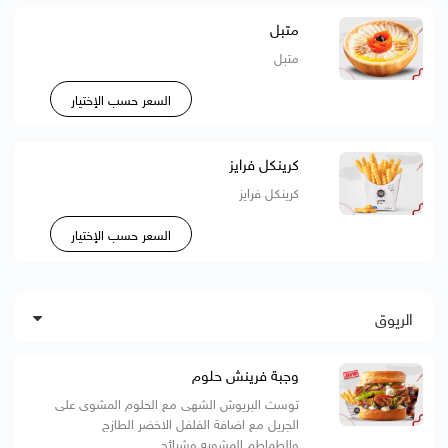
متبل
متبل
السعر حسب الإختيار
كرينكل فرايز
كرينكل فرايز
السعر حسب الإختيار
الريوق
وجبة فرينش حلوم
توست البريوش الشهى مع الحلوم المشوى على
الجريل مع اضافة الفلفل الاخضر الطازج
والطماطم المشويه وشرائح...