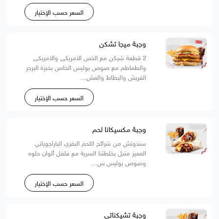
السعر حسب الإختيار
وجبة ميجا تشكن
2 قطعة شيكن مع الخس الامريكى والامريكى
والطماطم مع صوص بوليس الخاص بخبزة البرجر
الفريش والبطاط والمش...
السعر حسب الإختيار
وجبة مكسيكانا لحم
سندوتش من شرائح اللحم البقري الباراجوياني
المميز متبل بخلطتنا السرية مع فلفل ألوان حلوه
وصوص بوليس س...
السعر حسب الإختيار
وجبة تشيكناتي