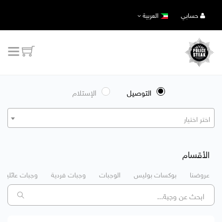
حسابي
العربية
التوصيل
الإستلام
اختر اختيار
الأقسام
عروضنا
بوكسات بوليس
الوجبات
وجبات فردية
وجبات عائلية